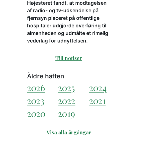
Højesteret fandt, at modtagelsen
af radio- og tv-udsendelse på
fjernsyn placeret på offentlige
hospitaler udgjorde overføring til
almenheden og udmålte et rimelig
vederlag for udnyttelsen.
Till notiser
Äldre häften
2026
2025
2024
2023
2022
2021
2020
2019
Visa alla årgångar