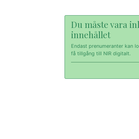
Du måste vara inl
innehållet
Endast prenumeranter kan lo
få tillgång till NIR digitalt.