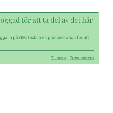
oggad för att ta del av det här
gga in på NIR, teckna en prenumeration för att
Tillbaka
|
Prenumerera