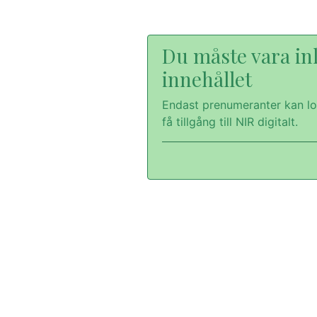
Du måste vara inl
innehållet
Endast prenumeranter kan lo
få tillgång till NIR digitalt.