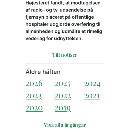
Højesteret fandt, at modtagelsen
af radio- og tv-udsendelse på
fjernsyn placeret på offentlige
hospitaler udgjorde overføring til
almenheden og udmålte et rimelig
vederlag for udnyttelsen.
Till notiser
Äldre häften
2026
2025
2024
2023
2022
2021
2020
2019
Visa alla årgångar