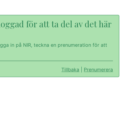
oggad för att ta del av det här
gga in på NIR, teckna en prenumeration för att
Tillbaka
|
Prenumerera