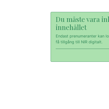
Du måste vara inl
innehållet
Endast prenumeranter kan lo
få tillgång till NIR digitalt.