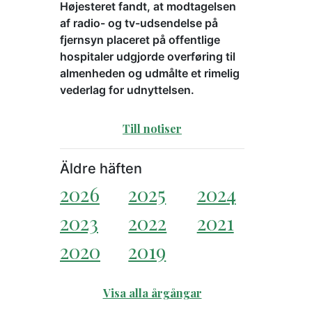
Højesteret fandt, at modtagelsen
af radio- og tv-udsendelse på
fjernsyn placeret på offentlige
hospitaler udgjorde overføring til
almenheden og udmålte et rimelig
vederlag for udnyttelsen.
Till notiser
Äldre häften
2026
2025
2024
2023
2022
2021
2020
2019
Visa alla årgångar