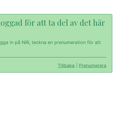
oggad för att ta del av det här
gga in på NIR, teckna en prenumeration för att
Tillbaka
|
Prenumerera