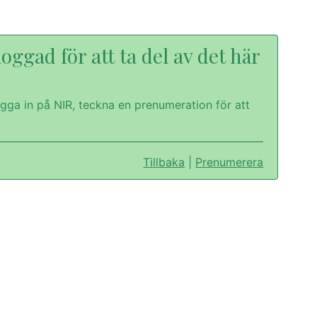
oggad för att ta del av det här
gga in på NIR, teckna en prenumeration för att
Tillbaka
|
Prenumerera