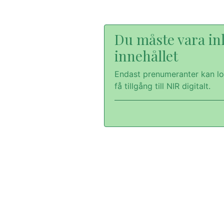
Du måste vara inl
innehållet
Endast prenumeranter kan lo
få tillgång till NIR digitalt.