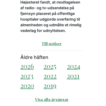
Højesteret fandt, at modtagelsen
af radio- og tv-udsendelse på
fjernsyn placeret på offentlige
hospitaler udgjorde overføring til
almenheden og udmålte et rimelig
vederlag for udnyttelsen.
Till notiser
Äldre häften
2026
2025
2024
2023
2022
2021
2020
2019
Visa alla årgångar