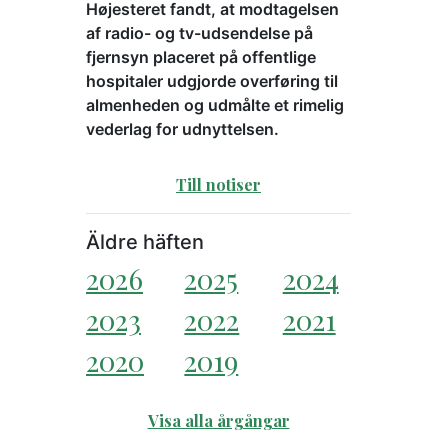
Højesteret fandt, at modtagelsen
af radio- og tv-udsendelse på
fjernsyn placeret på offentlige
hospitaler udgjorde overføring til
almenheden og udmålte et rimelig
vederlag for udnyttelsen.
Till notiser
Äldre häften
2026
2025
2024
2023
2022
2021
2020
2019
Visa alla årgångar