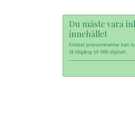
Du måste vara inl
innehållet
Endast prenumeranter kan lo
få tillgång till NIR digitalt.