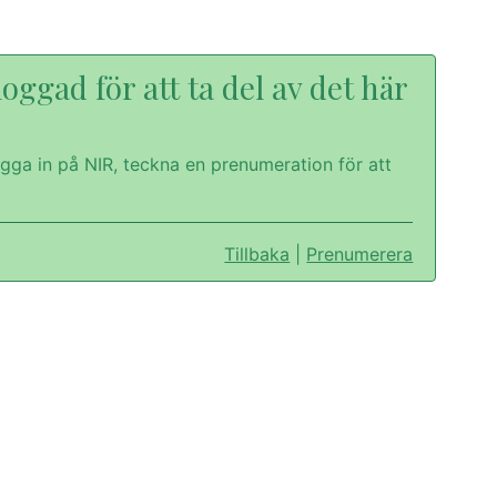
oggad för att ta del av det här
gga in på NIR, teckna en prenumeration för att
Tillbaka
|
Prenumerera