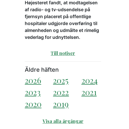
Højesteret fandt, at modtagelsen
af radio- og tv-udsendelse på
fjernsyn placeret på offentlige
hospitaler udgjorde overføring til
almenheden og udmålte et rimelig
vederlag for udnyttelsen.
Till notiser
Äldre häften
2026
2025
2024
2023
2022
2021
2020
2019
Visa alla årgångar