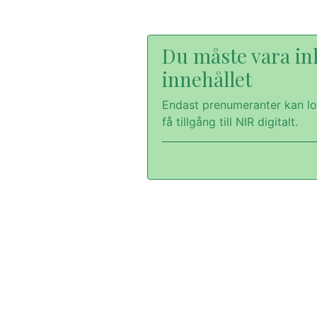
Du måste vara inl
innehållet
Endast prenumeranter kan lo
få tillgång till NIR digitalt.