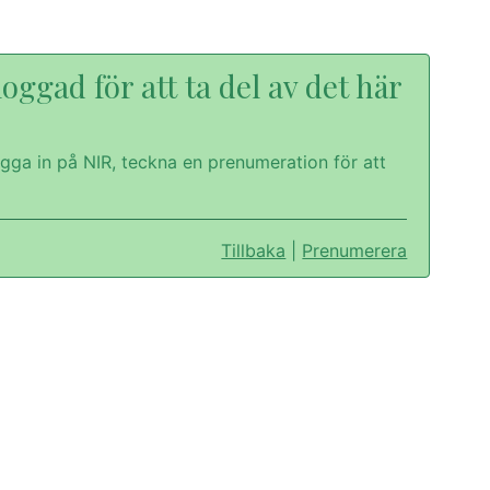
oggad för att ta del av det här
gga in på NIR, teckna en prenumeration för att
Tillbaka
|
Prenumerera