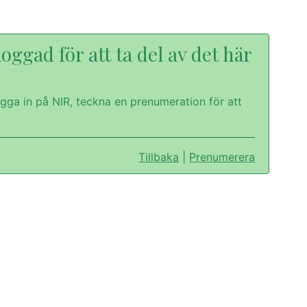
oggad för att ta del av det här
gga in på NIR, teckna en prenumeration för att
Tillbaka
|
Prenumerera