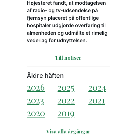
Højesteret fandt, at modtagelsen
af radio- og tv-udsendelse på
fjernsyn placeret på offentlige
hospitaler udgjorde overføring til
almenheden og udmålte et rimelig
vederlag for udnyttelsen.
Till notiser
Äldre häften
2026
2025
2024
2023
2022
2021
2020
2019
Visa alla årgångar