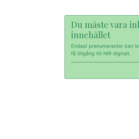
Du måste vara inl
innehållet
Endast prenumeranter kan lo
få tillgång till NIR digitalt.