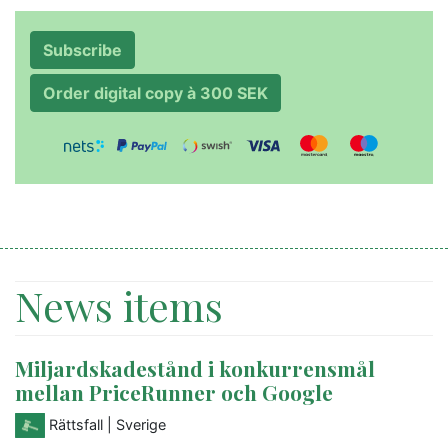
Subscribe
Order digital copy à 300 SEK
News items
Miljardskadestånd i konkurrensmål
mellan PriceRunner och Google
Rättsfall
| Sverige