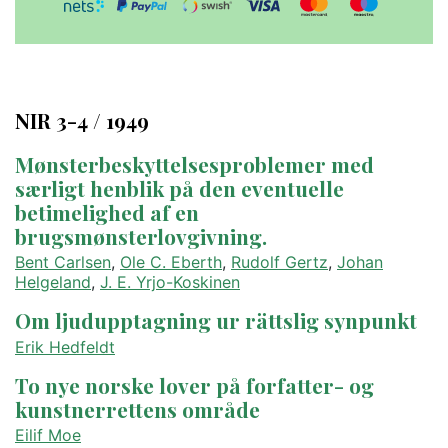
NIR 3-4 / 1949
Mønsterbeskyttelsesproblemer med
særligt henblik på den eventuelle
betimelighed af en
brugsmønsterlovgivning.
Bent Carlsen
,
Ole C. Eberth
,
Rudolf Gertz
,
Johan
Helgeland
,
J. E. Yrjo-Koskinen
Om ljudupptagning ur rättslig synpunkt
Erik Hedfeldt
To nye norske lover på forfatter- og
kunstnerrettens område
Eilif Moe