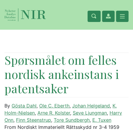
Spørsmålet om felles
nordisk ankeinstans i
patentsaker
By
Gösta Dahl
,
Ole C. Eberth
,
Johan Helgeland
,
K.
Holm-Nielsen
,
Arne R. Kolster
,
Seve Ljungman
,
Harry
Onn
,
Finn Steenstrup
,
Tore Sundbergh
,
E. Tuxen
From Nordiskt Immateriellt Rättsskydd nr 3-4 1959