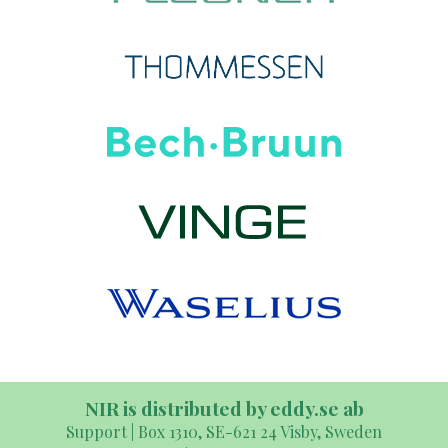
NIR is distributed by eddy.se ab
Support | Box 1310, SE-621 24 Visby, Sweden