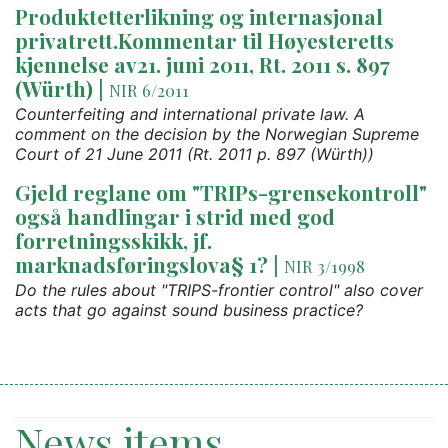
Produktetterlikning og internasjonal
privatrett.Kommentar til Høyesteretts
kjennelse av21. juni 2011, Rt. 2011 s. 897
(Würth)
|
NIR 6/2011
Counterfeiting and international private law. A
comment on the decision by the Norwegian Supreme
Court of 21 June 2011 (Rt. 2011 p. 897 (Würth))
Gjeld reglane om "TRIPs-grensekontroll"
også handlingar i strid med god
forretningsskikk, jf.
marknadsføringslova§ 1?
|
NIR 3/1998
Do the rules about "TRIPS-frontier control" also cover
acts that go against sound business practice?
News items