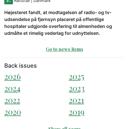
Rättsfall
| Danmark
Højesteret fandt, at modtagelsen af radio- og tv-
udsendelse på fjernsyn placeret på offentlige
hospitaler udgjorde overføring til almenheden og
udmålte et rimelig vederlag for udnyttelsen.
Go to news items
Back issues
2026
2025
2024
2023
2022
2021
2020
2019
Show all years