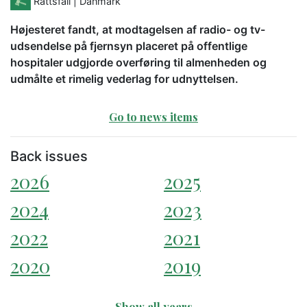
Rättsfall
| Danmark
Højesteret fandt, at modtagelsen af radio- og tv-
udsendelse på fjernsyn placeret på offentlige
hospitaler udgjorde overføring til almenheden og
udmålte et rimelig vederlag for udnyttelsen.
Go to news items
Back issues
2026
2025
2024
2023
2022
2021
2020
2019
Show all years