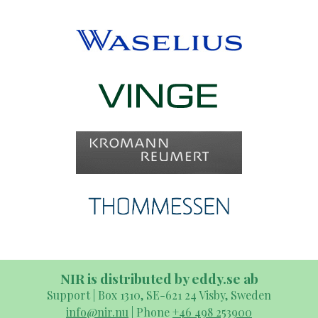
NIR is distributed by eddy.se ab
Support | Box 1310, SE-621 24 Visby, Sweden
info@nir.nu
| Phone
+46 498 253900