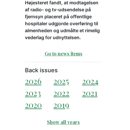
Højesteret fandt, at modtagelsen
af radio- og tv-udsendelse på
fjernsyn placeret på offentlige
hospitaler udgjorde overføring til
almenheden og udmålte et rimelig
vederlag for udnyttelsen.
Go to news items
Back issues
2026
2025
2024
2023
2022
2021
2020
2019
Show all years