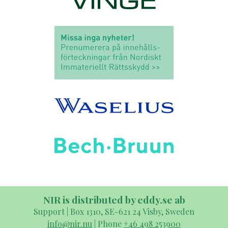
NIR is distributed by eddy.se ab
Support | Box 1310, SE-621 24 Visby, Sweden
info@nir.nu
| Phone
+46 498 253900