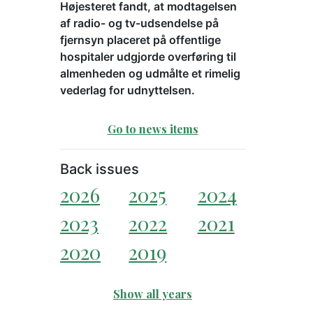
Højesteret fandt, at modtagelsen
af radio- og tv-udsendelse på
fjernsyn placeret på offentlige
hospitaler udgjorde overføring til
almenheden og udmålte et rimelig
vederlag for udnyttelsen.
Go to news items
Back issues
2026
2025
2024
2023
2022
2021
2020
2019
Show all years