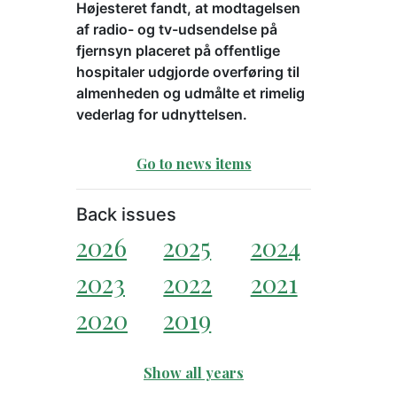
Højesteret fandt, at modtagelsen
af radio- og tv-udsendelse på
fjernsyn placeret på offentlige
hospitaler udgjorde overføring til
almenheden og udmålte et rimelig
vederlag for udnyttelsen.
Go to news items
Back issues
2026
2025
2024
2023
2022
2021
2020
2019
Show all years