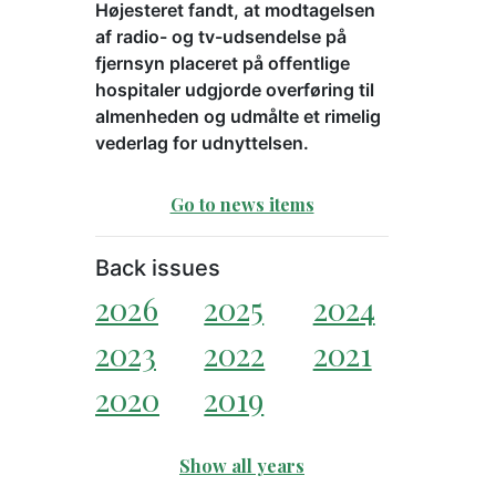
Højesteret fandt, at modtagelsen
af radio- og tv-udsendelse på
fjernsyn placeret på offentlige
hospitaler udgjorde overføring til
almenheden og udmålte et rimelig
vederlag for udnyttelsen.
Go to news items
Back issues
2026
2025
2024
2023
2022
2021
2020
2019
Show all years