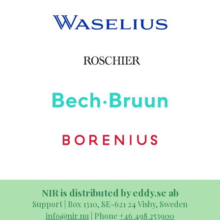
NIR is distributed by eddy.se ab
Support | Box 1310, SE-621 24 Visby, Sweden
info@nir.nu
| Phone
+46 498 253900