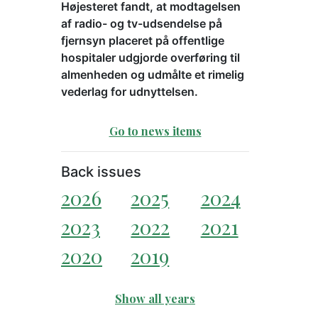
Højesteret fandt, at modtagelsen
af radio- og tv-udsendelse på
fjernsyn placeret på offentlige
hospitaler udgjorde overføring til
almenheden og udmålte et rimelig
vederlag for udnyttelsen.
Go to news items
Back issues
2026
2025
2024
2023
2022
2021
2020
2019
Show all years