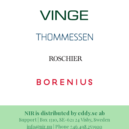
NIR is distributed by eddy.se ab
Support | Box 1310, SE-621 24 Visby, Sweden
info@nir.nu
| Phone
+46 498 253900