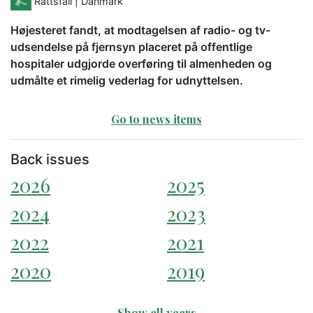
Rättsfall
| Danmark
Højesteret fandt, at modtagelsen af radio- og tv-
udsendelse på fjernsyn placeret på offentlige
hospitaler udgjorde overføring til almenheden og
udmålte et rimelig vederlag for udnyttelsen.
Go to news items
Back issues
2026
2025
2024
2023
2022
2021
2020
2019
Show all years