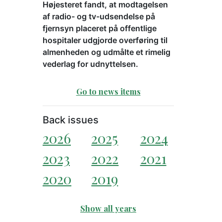
Højesteret fandt, at modtagelsen
af radio- og tv-udsendelse på
fjernsyn placeret på offentlige
hospitaler udgjorde overføring til
almenheden og udmålte et rimelig
vederlag for udnyttelsen.
Go to news items
Back issues
2026
2025
2024
2023
2022
2021
2020
2019
Show all years