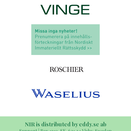
NIR is distributed by eddy.se ab
Support | Box 1310, SE-621 24 Visby, Sweden