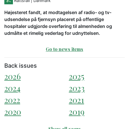
Rättsfall
| Danmark
Højesteret fandt, at modtagelsen af radio- og tv-
udsendelse på fjernsyn placeret på offentlige
hospitaler udgjorde overføring til almenheden og
udmålte et rimelig vederlag for udnyttelsen.
Go to news items
Back issues
2026
2025
2024
2023
2022
2021
2020
2019
Show all years