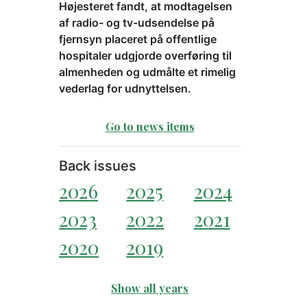
Højesteret fandt, at modtagelsen
af radio- og tv-udsendelse på
fjernsyn placeret på offentlige
hospitaler udgjorde overføring til
almenheden og udmålte et rimelig
vederlag for udnyttelsen.
Go to news items
Back issues
2026
2025
2024
2023
2022
2021
2020
2019
Show all years