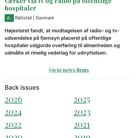
værker via tv og radio på offentlige
hospitaler
Rättsfall
| Danmark
Højesteret fandt, at modtagelsen af radio- og tv-
udsendelse på fjernsyn placeret på offentlige
hospitaler udgjorde overføring til almenheden og
udmålte et rimelig vederlag for udnyttelsen.
Go to news items
Back issues
2026
2025
2024
2023
2022
2021
2020
2019