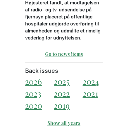
Højesteret fandt, at modtagelsen
af radio- og tv-udsendelse på
fjernsyn placeret på offentlige
hospitaler udgjorde overføring til
almenheden og udmålte et rimelig
vederlag for udnyttelsen.
Go to news items
Back issues
2026
2025
2024
2023
2022
2021
2020
2019
Show all years