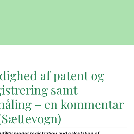
ldighed af patent og
istrering samt
måling – en kommentar
 (Sættevogn)
utility model registration and calculation of