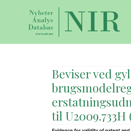
Beviser ved gy
brugsmodelreg
erstatningsud
til U2009.733H
Evidence for validity of patent and 