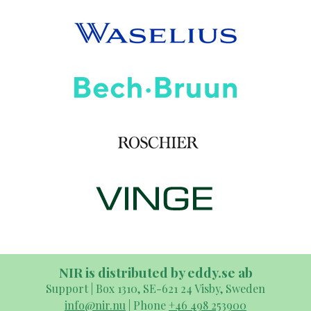
NIR is distributed by eddy.se ab
Support | Box 1310, SE-621 24 Visby, Sweden
info@nir.nu
| Phone
+46 498 253900