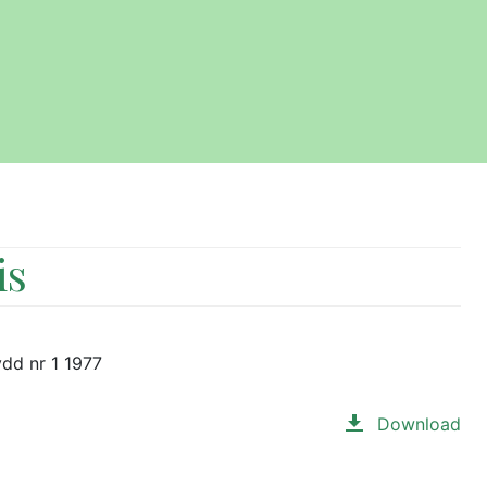
is
ydd nr 1 1977
Download