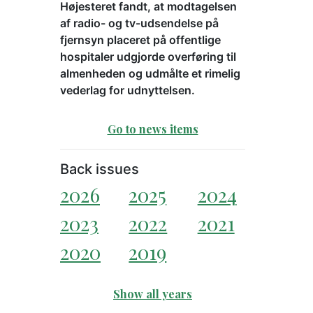
Højesteret fandt, at modtagelsen
af radio- og tv-udsendelse på
fjernsyn placeret på offentlige
hospitaler udgjorde overføring til
almenheden og udmålte et rimelig
vederlag for udnyttelsen.
Go to news items
Back issues
2026
2025
2024
2023
2022
2021
2020
2019
Show all years