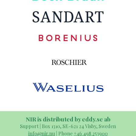
NIR is distributed by eddy.se ab
Support | Box 1310, SE-621 24 Visby, Sweden
info@nir.nu
| Phone
+46 498 253900