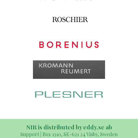
NIR is distributed by eddy.se ab
Support | Box 1310, SE-621 24 Visby, Sweden