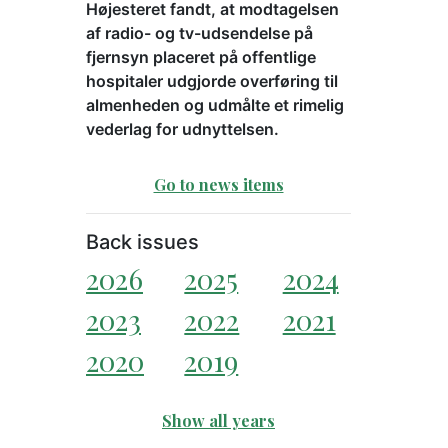
Højesteret fandt, at modtagelsen
af radio- og tv-udsendelse på
fjernsyn placeret på offentlige
hospitaler udgjorde overføring til
almenheden og udmålte et rimelig
vederlag for udnyttelsen.
Go to news items
Back issues
2026
2025
2024
2023
2022
2021
2020
2019
Show all years