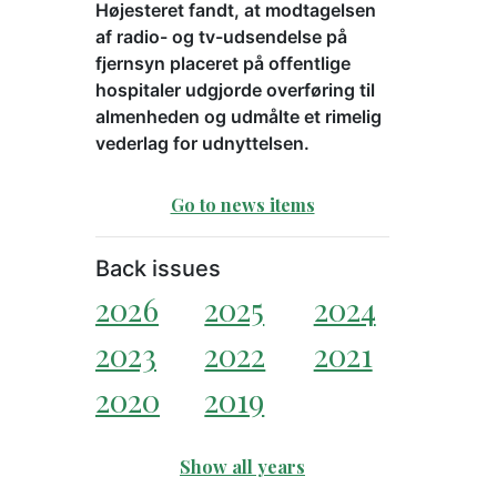
Højesteret fandt, at modtagelsen
af radio- og tv-udsendelse på
fjernsyn placeret på offentlige
hospitaler udgjorde overføring til
almenheden og udmålte et rimelig
vederlag for udnyttelsen.
Go to news items
Back issues
2026
2025
2024
2023
2022
2021
2020
2019
Show all years