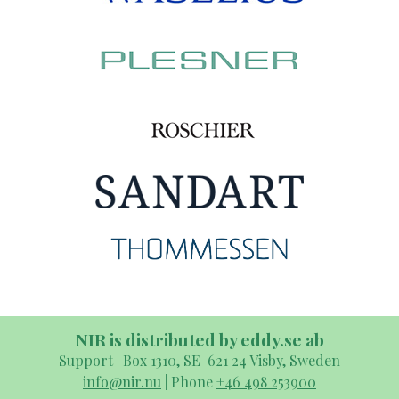
NIR is distributed by eddy.se ab
Support | Box 1310, SE-621 24 Visby, Sweden
info@nir.nu
| Phone
+46 498 253900