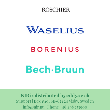
NIR is distributed by eddy.se ab
Support | Box 1310, SE-621 24 Visby, Sweden
info@nir.nu
| Phone
+46 498 253900