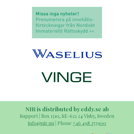
NIR is distributed by eddy.se ab
Support | Box 1310, SE-621 24 Visby, Sweden
info@nir.nu
| Phone
+46 498 253900