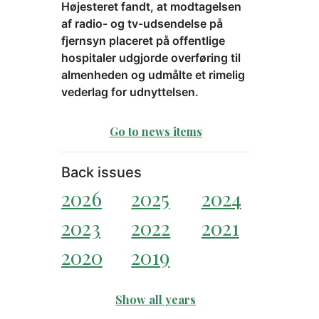
Højesteret fandt, at modtagelsen
af radio- og tv-udsendelse på
fjernsyn placeret på offentlige
hospitaler udgjorde overføring til
almenheden og udmålte et rimelig
vederlag for udnyttelsen.
Go to news items
Back issues
2026
2025
2024
2023
2022
2021
2020
2019
Show all years