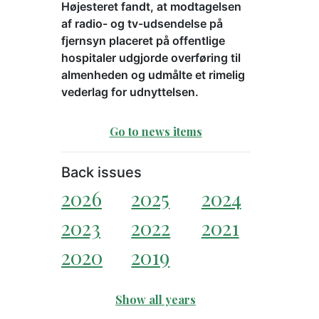
Højesteret fandt, at modtagelsen
af radio- og tv-udsendelse på
fjernsyn placeret på offentlige
hospitaler udgjorde overføring til
almenheden og udmålte et rimelig
vederlag for udnyttelsen.
Go to news items
Back issues
2026
2025
2024
2023
2022
2021
2020
2019
Show all years