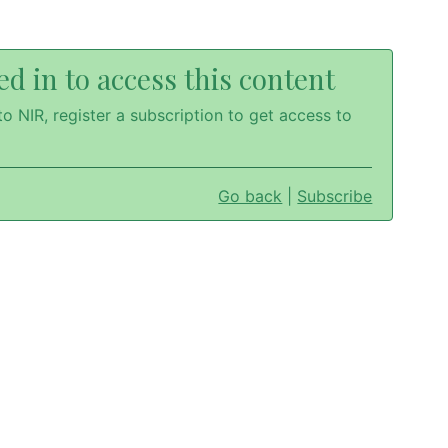
d in to access this content
o NIR, register a subscription to get access to
Go back
|
Subscribe