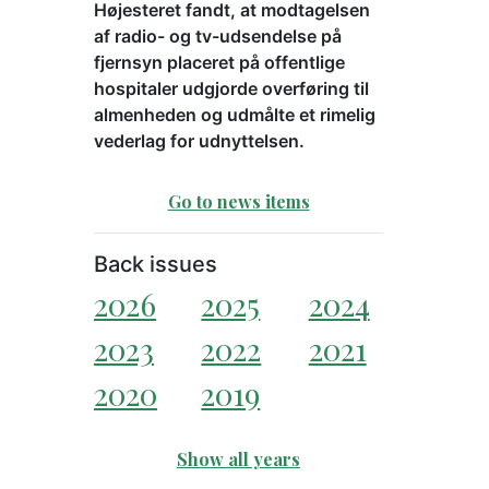
Højesteret fandt, at modtagelsen
af radio- og tv-udsendelse på
fjernsyn placeret på offentlige
hospitaler udgjorde overføring til
almenheden og udmålte et rimelig
vederlag for udnyttelsen.
Go to news items
Back issues
2026
2025
2024
2023
2022
2021
2020
2019
Show all years