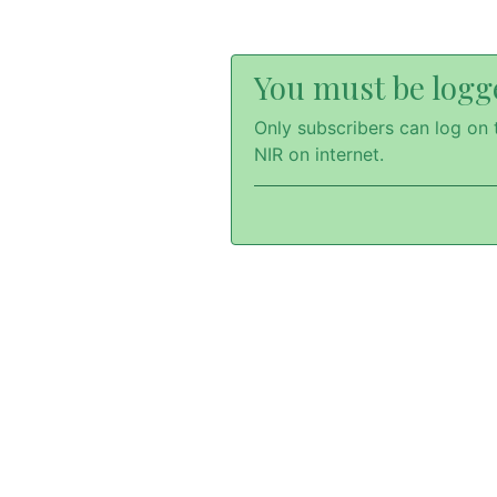
You must be logge
Only subscribers can log on t
NIR on internet.