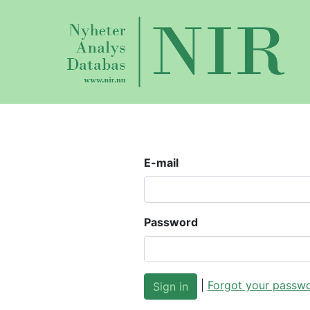
E-mail
Password
|
Forgot your passw