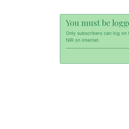
You must be logge
Only subscribers can log on t
NIR on internet.