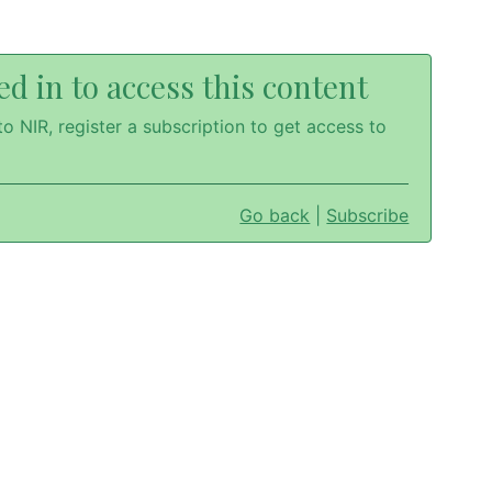
d in to access this content
o NIR, register a subscription to get access to
Go back
|
Subscribe