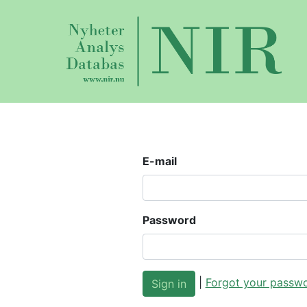
E-mail
Password
|
Forgot your passw