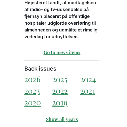
Højesteret fandt, at modtagelsen
af radio- og tv-udsendelse på
fjernsyn placeret på offentlige
hospitaler udgjorde overføring til
almenheden og udmålte et rimelig
vederlag for udnyttelsen.
Go to news items
Back issues
2026
2025
2024
2023
2022
2021
2020
2019
Show all years