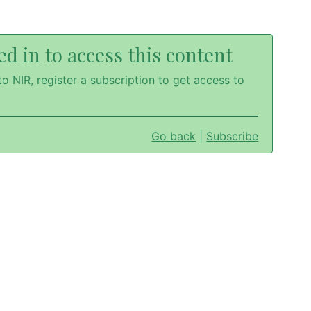
d in to access this content
o NIR, register a subscription to get access to
Go back
|
Subscribe