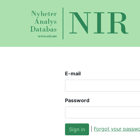
E-mail
Password
|
Forgot your passw