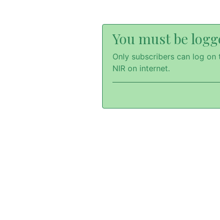
You must be logge
Only subscribers can log on t
NIR on internet.