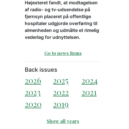
Højesteret fandt, at modtagelsen
af radio- og tv-udsendelse på
fjernsyn placeret på offentlige
hospitaler udgjorde overføring til
almenheden og udmålte et rimelig
vederlag for udnyttelsen.
Go to news items
Back issues
2026
2025
2024
2023
2022
2021
2020
2019
Show all years