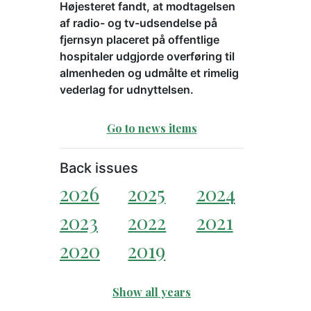
Højesteret fandt, at modtagelsen
af radio- og tv-udsendelse på
fjernsyn placeret på offentlige
hospitaler udgjorde overføring til
almenheden og udmålte et rimelig
vederlag for udnyttelsen.
Go to news items
Back issues
2026
2025
2024
2023
2022
2021
2020
2019
Show all years