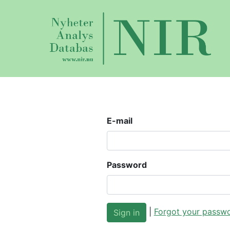
E-mail
Password
|
Forgot your passw