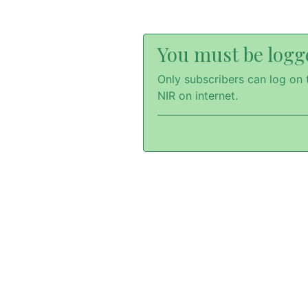
You must be logge
Only subscribers can log on t
NIR on internet.