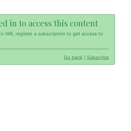
d in to access this content
o NIR, register a subscription to get access to
Go back
|
Subscribe