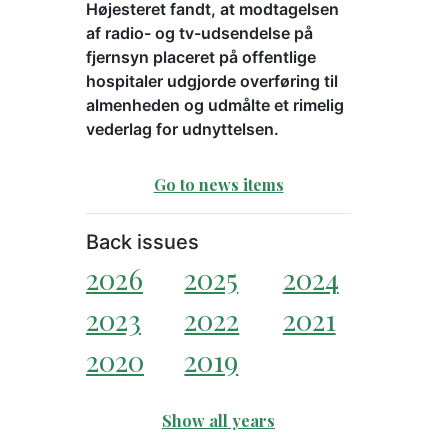
Højesteret fandt, at modtagelsen
af radio- og tv-udsendelse på
fjernsyn placeret på offentlige
hospitaler udgjorde overføring til
almenheden og udmålte et rimelig
vederlag for udnyttelsen.
Go to news items
Back issues
2026
2025
2024
2023
2022
2021
2020
2019
Show all years