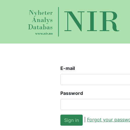
E-mail
Password
|
Forgot your passw