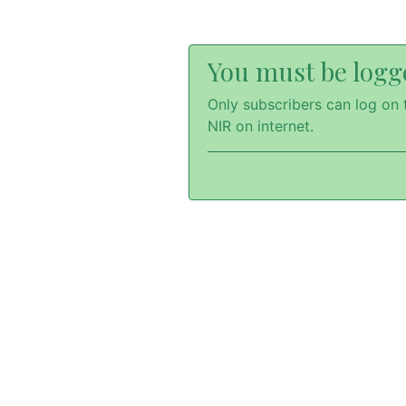
You must be logge
Only subscribers can log on t
NIR on internet.