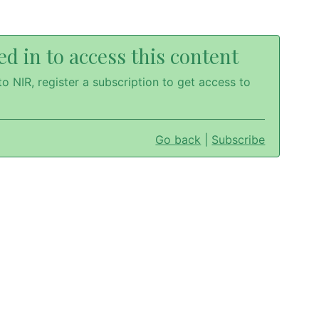
d in to access this content
o NIR, register a subscription to get access to
Go back
|
Subscribe