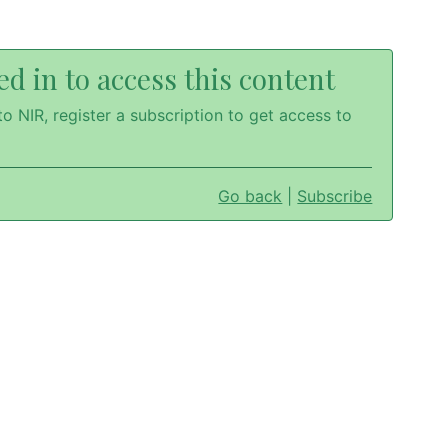
d in to access this content
o NIR, register a subscription to get access to
Go back
|
Subscribe