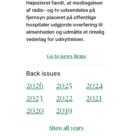
Højesteret fandt, at modtagelsen
af radio- og tv-udsendelse på
fjernsyn placeret på offentlige
hospitaler udgjorde overføring til
almenheden og udmålte et rimelig
vederlag for udnyttelsen.
Go to news items
Back issues
2026
2025
2024
2023
2022
2021
2020
2019
Show all years