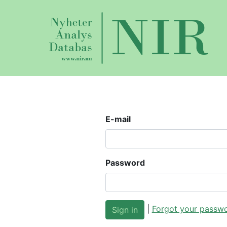
E-mail
Password
|
Forgot your passw