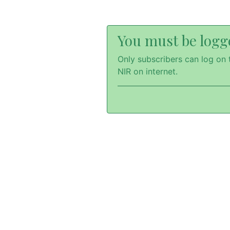
You must be logge
Only subscribers can log on t
NIR on internet.