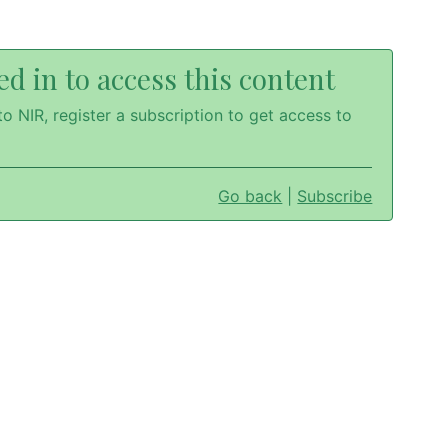
d in to access this content
o NIR, register a subscription to get access to
Go back
|
Subscribe