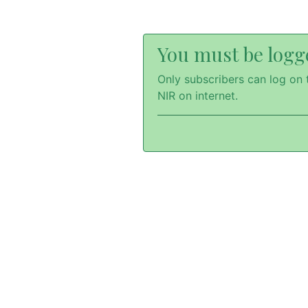
You must be logge
Only subscribers can log on t
NIR on internet.