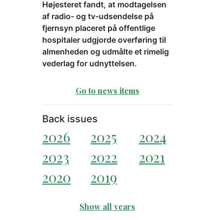
Højesteret fandt, at modtagelsen
af radio- og tv-udsendelse på
fjernsyn placeret på offentlige
hospitaler udgjorde overføring til
almenheden og udmålte et rimelig
vederlag for udnyttelsen.
Go to news items
Back issues
2026
2025
2024
2023
2022
2021
2020
2019
Show all years