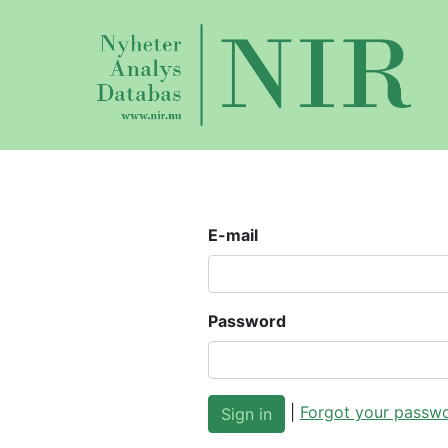
E-mail
Password
|
Forgot your passw