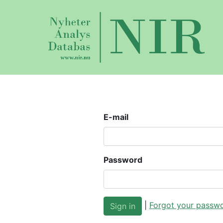
E-mail
Password
|
Forgot your passw