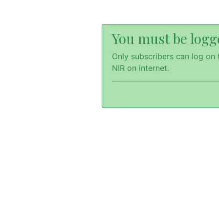
You must be logge
Only subscribers can log on t
NIR on internet.