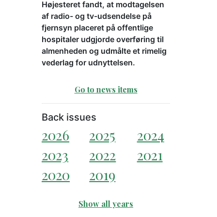
Højesteret fandt, at modtagelsen
af radio- og tv-udsendelse på
fjernsyn placeret på offentlige
hospitaler udgjorde overføring til
almenheden og udmålte et rimelig
vederlag for udnyttelsen.
Go to news items
Back issues
2026
2025
2024
2023
2022
2021
2020
2019
Show all years