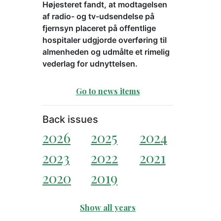
Højesteret fandt, at modtagelsen
af radio- og tv-udsendelse på
fjernsyn placeret på offentlige
hospitaler udgjorde overføring til
almenheden og udmålte et rimelig
vederlag for udnyttelsen.
Go to news items
Back issues
2026
2025
2024
2023
2022
2021
2020
2019
Show all years