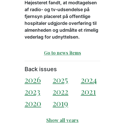
Højesteret fandt, at modtagelsen
af radio- og tv-udsendelse på
fjernsyn placeret på offentlige
hospitaler udgjorde overføring til
almenheden og udmålte et rimelig
vederlag for udnyttelsen.
Go to news items
Back issues
2026
2025
2024
2023
2022
2021
2020
2019
Show all years